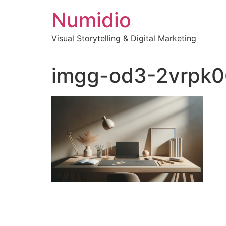
Vai
Numidio
al
contenuto
Visual Storytelling & Digital Marketing
imgg-od3-2vrpk0