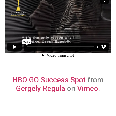
HBO GO Success Spot
from
Gergely Regula
on
Vimeo
.