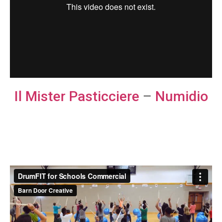
Il Mister Pasticciere
–
Numidio