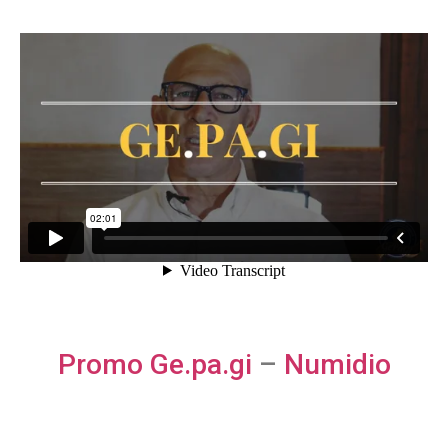
Promo Ge.pa.gi
–
Numidio