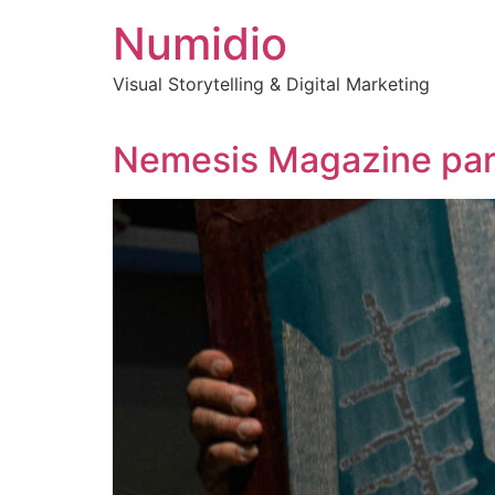
Vai
Numidio
al
contenuto
Visual Storytelling & Digital Marketing
Nemesis Magazine parla