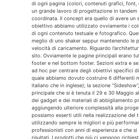
di ogni pagina (colori, contenuti grafici, font,
un grande lavoro di progettazione in tandem con 
coordinata. Il concept era quello di avere un 
obiettivo abbiamo utilizzato ovviamente i colo
di ogni contenuto testuale e fotografico. Que
meglio di uno shaker seppur mantenendo le pr
velocità di caricamento. Riguardo l’architettu
sito. Ovviamente le pagine principali erano tut
footer e nel bottom footer. Sezioni extra e se
ad hoc per centrare degli obiettivi specifici d
quale abbiamo dovuto costruire 6 differenti mod
italiano che in inglese); la sezione “Sideshow”
principale che si è tenuta il 29 e 30 Maggio 
dei gadget e dei materiali di abbigliamento pr
aggiungendo ulteriore complessità alla proge
possiamo esserti utili nella realizzazione del
utilizzando sempre le migliori e più performan
professionisti con anni di esperienza e che s
risultati. I prodotti che più ci vengono rich