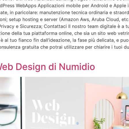
dPress WebApps Applicazioni mobile per Android e Apple i
ciate, in paricolare: manutenzione tecnica ordinaria e strao
zioni; setup hosting e server (Amazon Aws, Aruba Cloud, etc
vacy e Sicurezza; Contattaci Il nostro team digitale è a tua
zione della tua piattaforma online, che sia un sito web vetr
 tuo fianco fin dall’ideazione, la fase più delicata, e puoi
sulenza gratuita che potrai utilizzare per chiarire i tuoi du
Web Design di Numidio