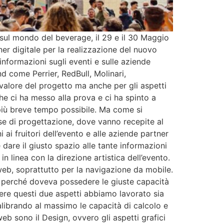
 sul mondo del beverage, il 29 e il 30 Maggio
er digitale per la realizzazione del nuovo
 informazioni sugli eventi e sulle aziende
nd come Perrier, RedBull, Molinari,
 valore del progetto ma anche per gli aspetti
e ci ha messo alla prova e ci ha spinto a
 più breve tempo possibile. Ma come si
ase di progettazione, dove vanno recepite al
 ai fruitori dell’evento e alle aziende partner
 dare il giusto spazio alle tante informazioni
in linea con la direzione artistica dell’evento.
web, soprattutto per la navigazione da mobile.
o, perché doveva possedere le giuste capacità
olvere questi due aspetti abbiamo lavorato sia
calibrando al massimo le capacità di calcolo e
eb sono il Design, ovvero gli aspetti grafici