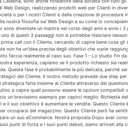
 Calabria, sono anche fondatore della società con tutti gli
 Web Design, realizzando prodotti web per Clienti in divers
ietà o per i nostri Clienti e della creazione di procedure int
lla nostra filosofia sul Web Design e su come lo concepiamo
oi sono diventate un mantra nel corso degli anni e sono i 3
a uno di questi 3 passaggi non si potrebbe rilasciare nessu
 prima call con il Cliente, cercando di capire bene cosa gli 
nte non ha un’idea precisa degli obiettivi che vuole raggiun
 faccia realmente al caso suo. Fase 1 – Lo studio Fin da su
 nostra esperienza, capiamo se il prodotto richiesto sia real
ida. Questa fase è probabilmente la più delicata, perché sa
trategici del Cliente. Il nostro metodo prevede due step pe
si strategica fatta insieme al Cliente attraverso dei question
iutino a capire quali possono essere le opzioni compatibili c
Faccio un brevissimo esempio per capirci meglio: Richiesta d
li e il suo obiettivo è aumentare le vendite. Questo Cliente
er occuparsi del magazzino. Questo Cliente però ha sentito
alizzare un suo eCommerce. Nostra proposta Dopo aver conosc
uoi punti di forza e i suoi punti deboli, siamo arrivati alla 