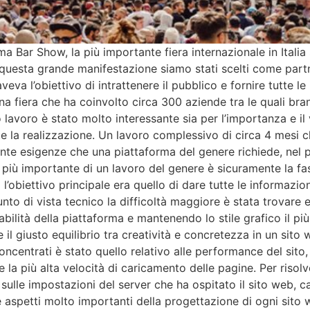
a Bar Show, la più importante fiera internazionale in Italia
questa grande manifestazione siamo stati scelti come partn
va l’obiettivo di intrattenere il pubblico e fornire tutte le
Una fiera che ha coinvolto circa 300 aziende tra le quali bra
o lavoro è stato molto interessante sia per l’importanza e il
 la realizzazione. Un lavoro complessivo di circa 4 mesi ch
 tante esigenze che una piattaforma del genere richiede, nel
o più importante di un lavoro del genere è sicuramente la f
’obiettivo principale era quello di dare tutte le informazioni
unto di vista tecnico la difficoltà maggiore è stata trovare e
sabilità della piattaforma e mantenendo lo stile grafico il più 
l giusto equilibrio tra creatività e concretezza in un sito 
oncentrati è stato quello relativo alle performance del sit
vere la più alta velocità di caricamento delle pagine. Per ris
e sulle impostazioni del server che ha ospitato il sito web, 
e aspetti molto importanti della progettazione di ogni sito w