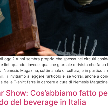
nali oggi? A noi sembra proprio che spesso nei circuiti cosi
ieti quando, invece, qualche giornale o rivista che fa un lav
 Nemesis Magazine, settimanale di cultura, e in particolar
il. Ti invitiamo a leggere l’articolo e, se vorrai, anche a con
toria delle T-shirt farre in carcere a cura di Nemesis Magazine
r Show: Cos’abbiamo fatto per
o del beverage in Italia