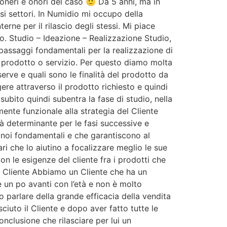
 oneri e onori del caso 🙂 Da 5 anni, ma in
i settori. In Numidio mi occupo della
erne per il rilascio degli stessi. Mi piace
. Studio – Ideazione – Realizzazione Studio,
 passaggi fondamentali per la realizzazione di
n prodotto o servizio. Per questo diamo molta
serve e quali sono le finalità del prodotto da
gere attraverso il prodotto richiesto e quindi
bito quindi subentra la fase di studio, nella
mente funzionale alla strategia del Cliente
rà determinante per le fasi successive e
r noi fondamentali e che garantiscono al
ari che lo aiutino a focalizzare meglio le sue
on le esigenze del cliente fra i prodotti che
el Cliente Abbiamo un Cliente che ha un
 è un po avanti con l’età e non è molto
 parlare della grande efficacia della vendita
iuto il Cliente e dopo aver fatto tutte le
conclusione che rilasciare per lui un