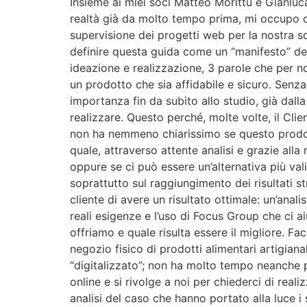
Insieme ai miei soci Matteo Morittu e Gianluca
realtà già da molto tempo prima, mi occupo di
supervisione dei progetti web per la nostra soc
definire questa guida come un “manifesto” de
ideazione e realizzazione, 3 parole che per n
un prodotto che sia affidabile e sicuro. Senz
importanza fin da subito allo studio, già dalla
realizzare. Questo perché, molte volte, il Clie
non ha nemmeno chiarissimo se questo prodotto
quale, attraverso attente analisi e grazie alla
oppure se ci può essere un’alternativa più val
soprattutto sul raggiungimento dei risultati s
cliente di avere un risultato ottimale: un’anali
reali esigenze e l’uso di Focus Group che ci a
offriamo e quale risulta essere il migliore. 
negozio fisico di prodotti alimentari artigiana
“digitalizzato”; non ha molto tempo neanche p
online e si rivolge a noi per chiederci di re
analisi del caso che hanno portato alla luce i s