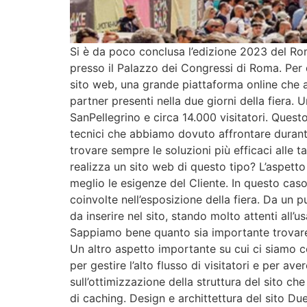
Si è da poco conclusa l’edizione 2023 del Rom
presso il Palazzo dei Congressi di Roma. Per 
sito web, una grande piattaforma online che ave
partner presenti nella due giorni della fiera. 
SanPellegrino e circa 14.000 visitatori. Quest
tecnici che abbiamo dovuto affrontare durante
trovare sempre le soluzioni più efficaci alle
realizza un sito web di questo tipo? L’aspett
meglio le esigenze del Cliente. In questo caso l
coinvolte nell’esposizione della fiera. Da un p
da inserire nel sito, stando molto attenti all’u
Sappiamo bene quanto sia importante trovare i
Un altro aspetto importante su cui ci siamo c
per gestire l’alto flusso di visitatori e per a
sull’ottimizzazione della struttura del sito ch
di caching. Design e archittettura del sito Du