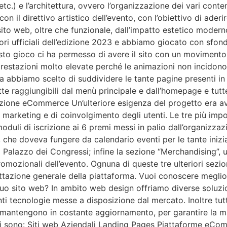
 etc.) e l’architettura, ovvero l’organizzazione dei vari conte
il direttivo artistico dell’evento, con l’obiettivo di aderire
sito web, oltre che funzionale, dall’impatto estetico modern
ri ufficiali dell’edizione 2023 e abbiamo giocato con sfondi
sto gioco ci ha permesso di avere il sito con un movimento 
estazioni molto elevate perché le animazioni non incidono 
ra abbiamo scelto di suddividere le tante pagine presenti in 
te raggiungibili dal menù principale e dall’homepage e tutte
zione eCommerce Un’ulteriore esigenza del progetto era avere
i marketing e di coinvolgimento degli utenti. Le tre più impo
uli di iscrizione ai 6 premi messi in palio dall’organizzazio
, che doveva fungere da calendario eventi per le tante iniziat
al Palazzo dei Congressi; infine la sezione “Merchandising”
omozionali dell’evento. Ognuna di queste tre ulteriori sezio
ttazione generale della piattaforma. Vuoi conoscere meglio 
 tuo sito web? In ambito web design offriamo diverse soluzio
ti tecnologie messe a disposizione dal mercato. Inoltre tutt
i mantengono in costante aggiornamento, per garantire la m
iesti sono: Siti web Aziendali Landing Pages Piattaforme eCo